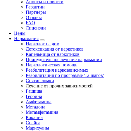
Анонсы и новости
Гарантии
Партнёры
Отзывы
FAQ
Лицензии
Цены
Наркомания
Нарколог на дом
Детоксикация от наркотиков
Капельница от наркотиков
Принудительное лечение наркомании
Наркологическая помощь
Реабилитация наркозависимых
Реабилитация по программе '12 шагов'
Снятие ломки
Лечение от прочих зависимостей
Гашиша
Героина
Амфетамина
Метадона
Метамфетамина
Кокаина
Спайса
Марихуаны