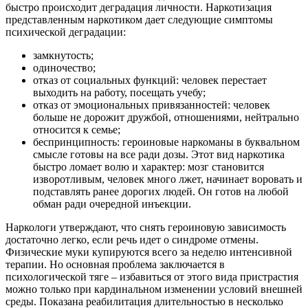
быстро происходит деградация личности. Наркотизация
представленным наркотиком дает следующие симптомы
психической деградации:
замкнутость;
одиночество;
отказ от социальных функций: человек перестает
выходить на работу, посещать учебу;
отказ от эмоциональных привязанностей: человек
больше не дорожит дружбой, отношениями, нейтрально
относится к семье;
беспринципность: героиновые наркоманы в буквальном
смысле готовы на все ради дозы. Этот вид наркотика
быстро ломает волю и характер: мозг становится
изворотливым, человек много лжет, начинает воровать и
подставлять ранее дорогих людей. Он готов на любой
обман ради очередной инъекции.
Наркологи утверждают, что снять героиновую зависимость
достаточно легко, если речь идет о синдроме отмены.
Физические муки купируются всего за неделю интенсивной
терапии. Но основная проблема заключается в
психологической тяге – избавиться от этого вида пристрастия
можно только при кардинальном изменении условий внешней
среды. Показана реабилитация длительностью в несколько