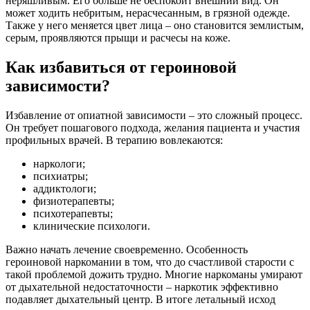
неряшливым. Его больше не беспокоит внешний вид. Он
может ходить небритым, нерасчесанным, в грязной одежде.
Также у него меняется цвет лица – оно становится землистым,
серым, проявляются прыщи и расчесы на коже.
Как избавиться от героиновой
зависимости?
Избавление от опиатной зависимости – это сложный процесс.
Он требует пошагового подхода, желания пациента и участия
профильных врачей. В терапию вовлекаются:
наркологи;
психиатры;
аддиктологи;
физиотерапевты;
психотерапевты;
клинические психологи.
Важно начать лечение своевременно. Особенность
героиновой наркомании в том, что до счастливой старости с
такой проблемой дожить трудно. Многие наркоманы умирают
от дыхательной недостаточности – наркотик эффективно
подавляет дыхательный центр. В итоге летальный исход