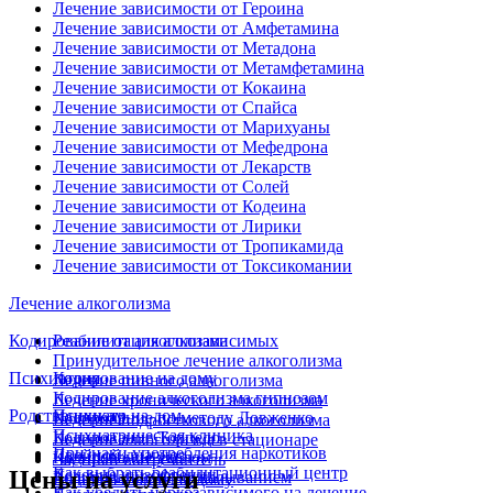
Лечение зависимости от Героина
Лечение зависимости от Амфетамина
Лечение зависимости от Метадона
Лечение зависимости от Метамфетамина
Лечение зависимости от Кокаина
Лечение зависимости от Спайса
Лечение зависимости от Марихуаны
Лечение зависимости от Мефедрона
Лечение зависимости от Лекарств
Лечение зависимости от Солей
Лечение зависимости от Кодеина
Лечение зависимости от Лирики
Лечение зависимости от Тропикамида
Лечение зависимости от Токсикомании
Лечение алкоголизма
Кодирование от алкоголизма
Реабилитация алкозависимых
Принудительное лечение алкоголизма
Психиатрия
Кодирование на дому
Лечение пивного алкоголизма
Кодирование алкоголизма гипнозом
Лечение хронического алкоголизма
Родственникам
Психиатр на дом
Кодирование по методу Довженко
Лечение подросткового алкоголизма
Психиатрическая клиника
Кодирование Торпедо
Лечение алкоголизма в стационаре
Признаки употребления наркотиков
Двойной диагноз
Кодирование уколом
Частный вытрезвитель
Как выбрать реабилитационный центр
Цены на услуги
Лечение шизофрении
Кодирование иглоукалыванием
Вывод из запоя на дому
Как убедить наркозависимого на лечение